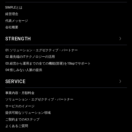
SIMPLEとは
経営理念
代表メッセージ
会社概要
STRENGTH
01.ソリューション・
エグゼクティブ・パートナー
02.最先端のITテクノロジーの活用
03.経営から運用までの全ての
機能(部署)を1Stopでサポート
04.惜しみない人脈の提供
SERVICE
事業内容・月額料金
ソリューション・
エグゼクティブ・パートナー
サービスのイメージ
提供可能なソリューション領域
ご契約までの4ステップ
よくあるご質問